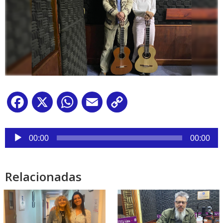
Facebook
X
WhatsApp
Email
Copy
Link
Reproductor
de
00:00
00:00
audio
Relacionadas