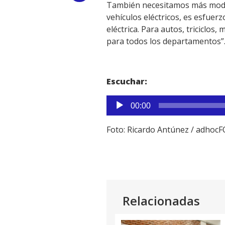
También necesitamos más modelo
Link
vehículos eléctricos, es esfue
eléctrica. Para autos, triciclos
para todos los departamentos”
Escuchar:
Reproductor
00:00
de
audio
Foto: Ricardo Antúnez / adhoc
Relacionadas