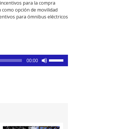
incentivos para la compra
ón como opción de movilidad
ncentivos para ómnibus eléctricos
Utiliza
00:00
las
teclas
de
flecha
arriba/abajo
para
aumentar
o
disminuir
el