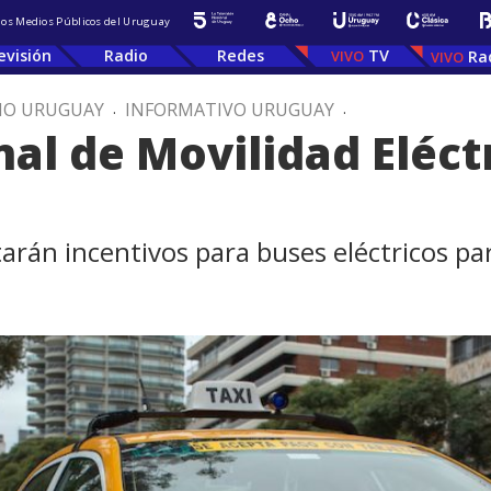
 los Medios Públicos del Uruguay
evisión
Radio
Redes
TV
Ra
IO URUGUAY
.
INFORMATIVO URUGUAY
.
nal de Movilidad Eléct
tarán incentivos para buses eléctricos p