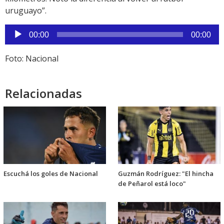
uruguayo”.
Reproductor
00:00
00:00
de
audio
Foto: Nacional
Relacionadas
Escuchá los goles de Nacional
Guzmán Rodríguez: "El hincha
de Peñarol está loco"