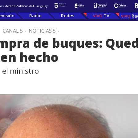
 los Medios Públicos del Uruguay
evisión
Radio
Redes
TV
Ra
.
CANAL 5
.
NOTICIAS 5
.
ompra de buques: Que
ien hecho
 el ministro