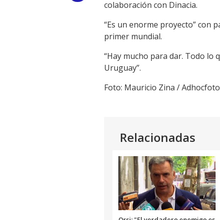
colaboración con Dinacia.
Link
“Es un enorme proyecto” con pa
primer mundial.
“Hay mucho para dar. Todo lo q
Uruguay”.
Foto: Mauricio Zina / Adhocfot
Relacionadas
Orsi: "El verdadero enemigo es