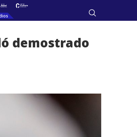
dios
dó demostrado