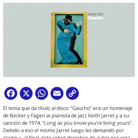
Facebook
X
WhatsApp
Email
Copy
Link
El tema que da título al disco: “Gaucho” era un homenaje
de Becker y Fagen al pianista de jazz Keith Jarret y a su
canción de 1974, “Long as you know you’re living yours”.
Debido a eso el mismo Jarret luego les demandó por
plagio y, al final, éste cobró derechos de autor por esta