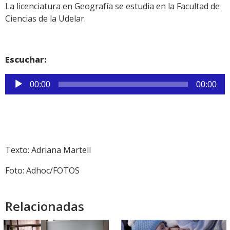
La licenciatura en Geografía se estudia en la Facultad de
Ciencias de la Udelar.
Escuchar:
Reproductor
00:00
00:00
de
audio
Texto: Adriana Martell
Foto: Adhoc/FOTOS
Relacionadas