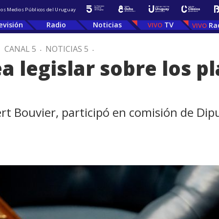
 los Medios Públicos del Uruguay
evisión
Radio
Noticias
TV
Ra
.
CANAL 5
.
NOTICIAS 5
.
 legislar sobre los pl
rt Bouvier, participó en comisión de Dipu