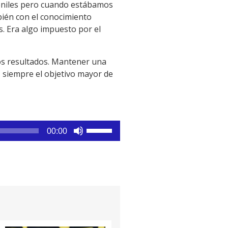
uveniles pero cuando estábamos
bién con el conocimiento
s. Era algo impuesto por el
os resultados. Mantener una
a, siempre el objetivo mayor de
Utiliza
00:00
las
teclas
de
flecha
arriba/abajo
para
aumentar
o