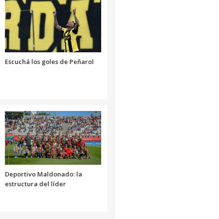
disminuir
el
volumen.
Escuchá los goles de Peñarol
Deportivo Maldonado: la
estructura del líder