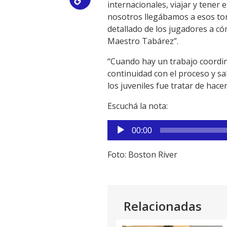
Copy
internacionales, viajar y tener
nosotros llegábamos a esos tor
Link
detallado de los jugadores a có
Maestro Tabárez”.
“Cuando hay un trabajo coordin
continuidad con el proceso y sab
los juveniles fue tratar de hace
Escuchá la nota:
Reproductor
00:00
de
audio
Foto: Boston River
Relacionadas