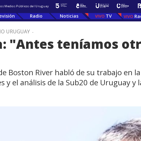
 los Medios Públicos del Uruguay
evisión
Radio
Noticias
TV
Ra
IO URUGUAY
.
: "Antes teníamos otr
e Boston River habló de su trabajo en la 
les y el análisis de la Sub20 de Uruguay y