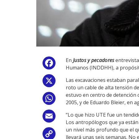
En
Justos y pecadores
entrevista
Facebook
Humanos (INDDHH), a propósito 
Las excavaciones estaban paral
X
roto un cable de alta tensión 
estuvo en centro de detención 
WhatsApp
2005, y de Eduardo Bleier, en a
“Lo que hizo UTE fue un tendido
Email
Los antropólogos que ya están e
un nivel más profundo que el qu
Copy
llevará unas seis semanas. No e