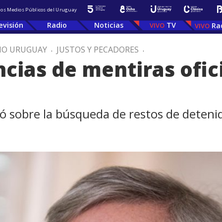
 los Medios Públicos del Uruguay
evisión
Radio
Noticias
TV
Ra
IO URUGUAY
.
JUSTOS Y PECADORES
.
cias de mentiras ofic
ló sobre la búsqueda de restos de deten