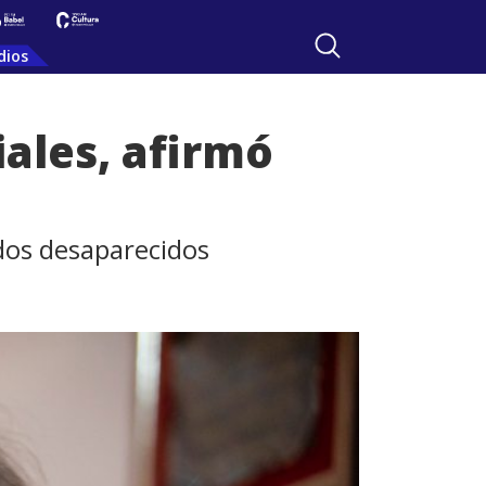
dios
iales, afirmó
idos desaparecidos