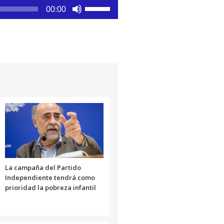
Utiliza
00:00
las
teclas
de
flecha
arriba/abajo
para
aumentar
o
disminuir
el
volumen.
La campaña del Partido
Independiente tendrá como
prioridad la pobreza infantil