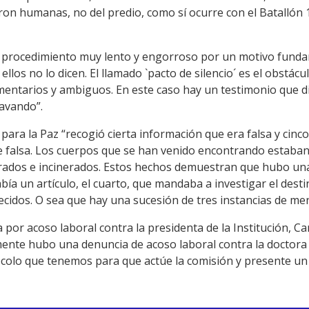
ueron humanas, no del predio, como sí ocurre con el Batallón
 procedimiento muy lento y engorroso por un motivo funda
llos no lo dicen. El llamado `pacto de silencio´ es el obstácu
entarios y ambiguos. En este caso hay un testimonio que di
avando”.
para la Paz “recogió cierta información que era falsa y cin
e falsa. Los cuerpos que se han venido encontrando estaban 
rados e incinerados. Estos hechos demuestran que hubo una 
abía un artículo, el cuarto, que mandaba a investigar el dest
idos. O sea que hay una sucesión de tres instancias de menti
a por acoso laboral contra la presidenta de la Institución, 
mente hubo una denuncia de acoso laboral contra la doctora
tocolo que tenemos para que actúe la comisión y presente un