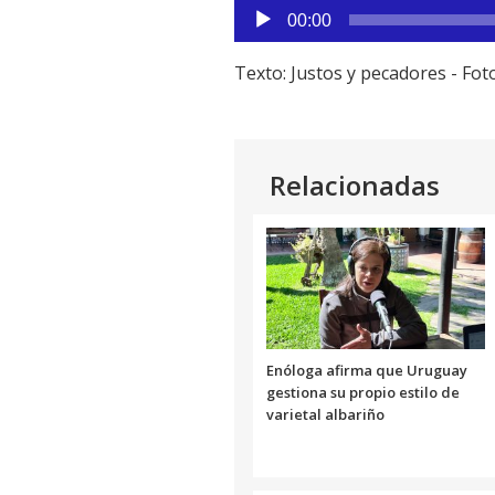
Reproductor
00:00
de
audio
Texto: Justos y pecadores - Fo
Relacionadas
Enóloga afirma que Uruguay
gestiona su propio estilo de
varietal albariño