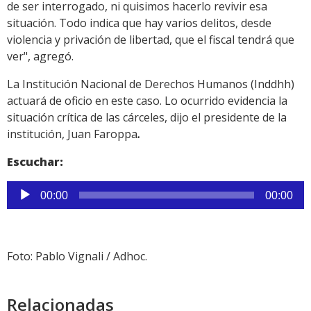
de ser interrogado, ni quisimos hacerlo revivir esa
situación. Todo indica que hay varios delitos, desde
violencia y privación de libertad, que el fiscal tendrá que
ver", agregó.
La Institución Nacional de Derechos Humanos (Inddhh)
actuará de oficio en este caso. Lo ocurrido evidencia la
situación crítica de las cárceles, dijo el presidente de la
institución, Juan Faroppa
.
Escuchar:
Reproductor
00:00
00:00
de
audio
Foto: Pablo Vignali / Adhoc.
Relacionadas