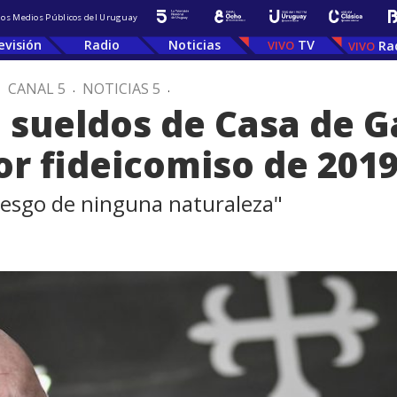
 los Medios Públicos del Uruguay
evisión
Radio
Noticias
TV
Ra
.
CANAL 5
.
NOTICIAS 5
.
e sueldos de Casa de G
r fideicomiso de 201
iesgo de ninguna naturaleza"