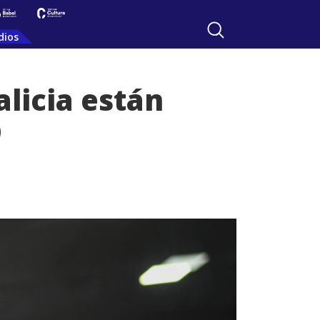
dios
alicia están
9