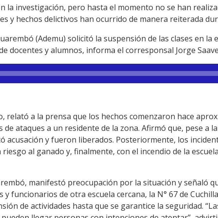
an en la investigación, pero hasta el momento no se han reali
ues y hechos delictivos han ocurrido de manera reiterada dur
cuarembó (Ademu) solicitó la suspensión de las clases en la
de docentes y alumnos, informa el corresponsal Jorge Saav
co, relató a la prensa que los hechos comenzaron hace apr
s de ataques a un residente de la zona. Afirmó que, pese a 
tó acusación y fueron liberados. Posteriormente, los inciden
iesgo al ganado y, finalmente, con el incendio de la escuel
embó, manifestó preocupación por la situación y señaló qu
 funcionarios de otra escuela cercana, la N° 67 de Cuchilla
ensión de actividades hasta que se garantice la seguridad. “L
pueden llegar personas con intenciones de atentar”, advirti