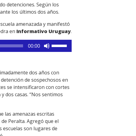
zado detenciones. Según los
ante los últimos dos años.
 escuela amenazada y manifestó
edra en
Informativo Uruguay
.
Utiliza
00:00
las
teclas
de
oximadamente dos años con
flecha
la detención de sospechosos en
arriba/abajo
tes se intensificaron con cortes
para
a y dos casas. “Nos sentimos
aumentar
o
disminuir
e las amenazas escritas
el
 de Peralta. Agregó que el
volumen.
as escuelas son lugares de
ó.