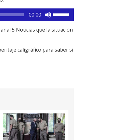
Utiliza
00:00
las
teclas
Canal 5 Noticias que la situación
de
flecha
eritaje caligráfico para saber si
arriba/abajo
para
aumentar
o
disminuir
el
volumen.