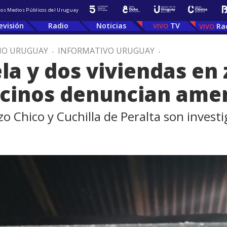
 los Medios Públicos del Uruguay
evisión
Radio
Noticias
TV
Ra
IO URUGUAY
.
INFORMATIVO URUGUAY
.
la y dos viviendas en 
cinos denuncian ame
 Chico y Cuchilla de Peralta son investiga