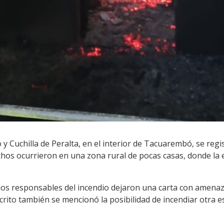
 y Cuchilla de Peralta, en el interior de Tacuarembó, se regi
echos ocurrieron en una zona rural de pocas casas, donde la
los responsables del incendio dejaron una carta con amenaz
crito también se mencionó la posibilidad de incendiar otra e