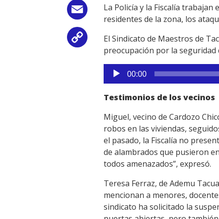
La Policía y la Fiscalía trabaj
Email
residentes de la zona, los ataq
El Sindicato de Maestros de Ta
Copy
preocupación por la seguridad 
Link
Reproductor
00:00
de
audio
Testimonios de los vecinos
Miguel, vecino de Cardozo Chi
robos en las viviendas, seguido
el pasado, la Fiscalía no presen
de alambrados que pusieron en r
todos amenazados”, expresó.
Teresa Ferraz, de Ademu Tacuar
mencionan a menores, docentes y
sindicato ha solicitado la susp
puertas abiertas, pero también 