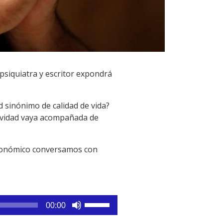
 psiquiatra y escritor expondrá
 sinónimo de calidad de vida?
gevidad vaya acompañada de
 económico conversamos con
Utiliza
00:00
las