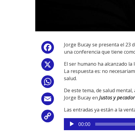
Jorge Bucay se presenta el 23 d
Facebook
una conferencia que tiene como 
El ser humano ha alcanzado la l
X
La respuesta es: no necesariam
salud.
WhatsApp
De este tema, de salud mental,
Jorge Bucay en
Justos y pecador
Email
Las entradas ya están a la vent
Copy
Reproductor
00:00
de
Link