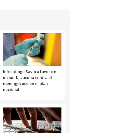
teclas
de
flecha
arriba/abajo
para
aumentar
o
disminuir
el
volumen.
Infectólogo Savio a favor de
incluir la vacuna contra el
meningococo en el plan
nacional