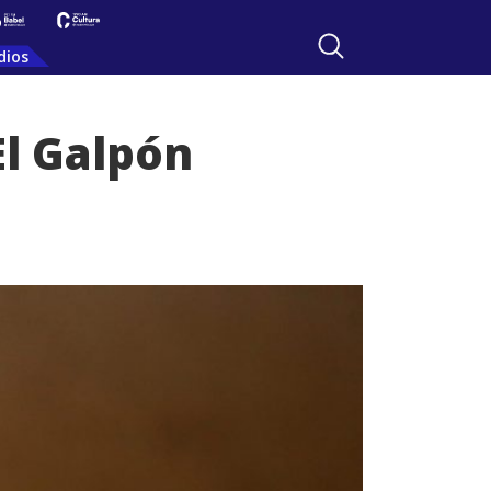
dios
El Galpón