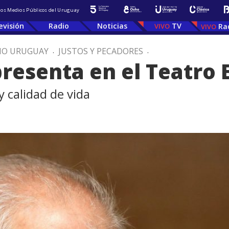
 los Medios Públicos del Uruguay
evisión
Radio
Noticias
TV
Ra
IO URUGUAY
.
JUSTOS Y PECADORES
.
presenta en el Teatro 
y calidad de vida