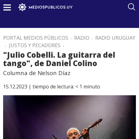
PORTAL MEDIOS PÚBLICOS
.
RADIO
.
RADIO URUGUAY
.
JUSTOS Y PECADORES
.
"Julio Cobelli. La guitarra del
tango", de Daniel Colino
Columna de Nelson Díaz
15.12.2023 |
tiempo de lectura:
< 1
minuto