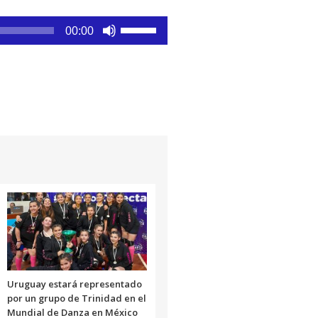
Utiliza
00:00
las
teclas
de
flecha
arriba/abajo
para
aumentar
o
disminuir
el
volumen.
Uruguay estará representado
por un grupo de Trinidad en el
Mundial de Danza en México