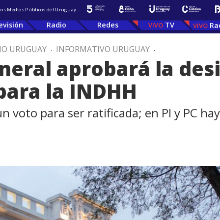
 los Medios Públicos del Uruguay
evisión
Radio
Redes
TV
Ra
IO URUGUAY
.
INFORMATIVO URUGUAY
.
eral aprobará la des
para la INDHH
un voto para ser ratificada; en PI y PC h