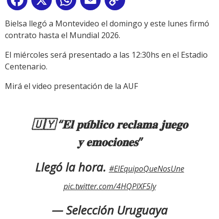
Facebook
X
WhatsApp
Email
Copy
Link
Bielsa llegó a Montevideo el domingo y este lunes firmó
contrato hasta el Mundial 2026.
El miércoles será presentado a las 12:30hs en el Estadio
Centenario.
Mirá el video presentación de la AUF
🇺🇾 “𝐄𝐥 𝐩𝐮́𝐛𝐥𝐢𝐜𝐨 𝐫𝐞𝐜𝐥𝐚𝐦𝐚 𝐣𝐮𝐞𝐠𝐨
𝐲 𝐞𝐦𝐨𝐜𝐢𝐨𝐧𝐞𝐬”
Llegó la hora.
#ElEquipoQueNosUne
pic.twitter.com/4HQPlXF5ly
— Selección Uruguaya