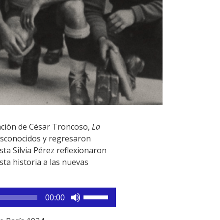
ración de César Troncoso,
La
esconocidos y regresaron
ista Silvia Pérez reflexionaron
sta historia a las nuevas
Utiliza
00:00
las
teclas