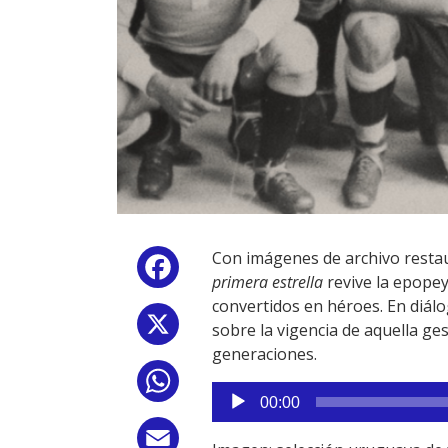
Con imágenes de archivo restau
Facebook
primera estrella
revive la epopey
convertidos en héroes. En diál
X
sobre la vigencia de aquella ges
generaciones.
WhatsApp
Reproductor
00:00
de
audio
Email