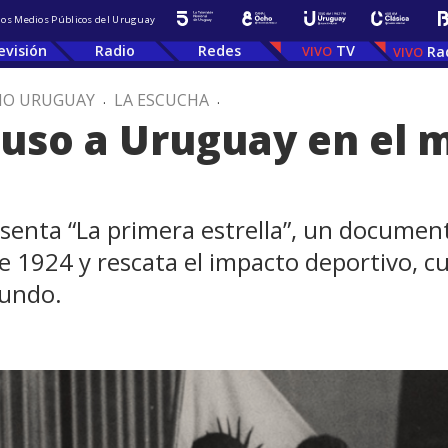
 los Medios Públicos del Uruguay
evisión
Radio
Redes
TV
Ra
IO URUGUAY
.
LA ESCUCHA
.
uso a Uruguay en el m
senta “La primera estrella”, un document
e 1924 y rescata el impacto deportivo, cul
mundo.