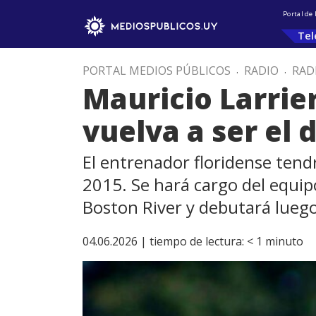
Portal de
Tel
PORTAL MEDIOS PÚBLICOS
.
RADIO
.
RAD
Mauricio Larrie
vuelva a ser el 
El entrenador floridense tendrá
2015. Se hará cargo del equip
Boston River y debutará lueg
04.06.2026 |
tiempo de lectura:
< 1
minuto