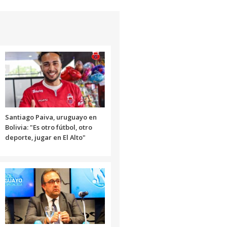
de
flecha
arriba/abajo
para
aumentar
o
disminuir
el
volumen.
Santiago Paiva, uruguayo en
Bolivia: "Es otro fútbol, otro
deporte, jugar en El Alto"