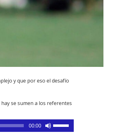
lejo y que por eso el desafío
e hay se sumen a los referentes
Utiliza
00:00
las
teclas