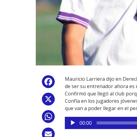
Mauricio Larriera dijo en Dere
Facebook
de ser su entrenador ahora es
Confirmó que llegó al club porque
X
Confía en los jugadores jóvenes
que van a poder llegar en el pe
WhatsApp
Reproductor
00:00
de
audio
Email