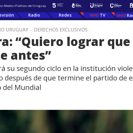
 los Medios Públicos del Uruguay
evisión
Radio
Redes
TV
Ra
IO URUGUAY
.
DERECHOS EXCLUSIVOS
.
ra: “Quiero lograr qu
de antes”
 su segundo ciclo en la institución violet
o después de que termine el partido de 
o del Mundial