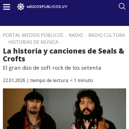
PORTAL MEDIOS PÚBLICOS
.
RADIO
.
RADIO CULTURA
.
HISTORIAS DE MÚSICA
.
La historia y canciones de Seals &
Crofts
El gran dúo de soft rock de los setenta
22.01.2026 |
tiempo de lectura:
< 1
minuto