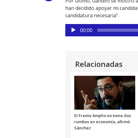
Por último, Gandini se mostró ag
han decidido apoyar mi candida
Link
candidatura necesaria”.
Reproductor
00:00
de
audio
Relacionadas
El Frente Amplio no tiene dos
rumbos en economía, afirmó
Sánchez