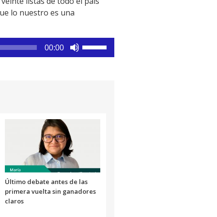
einte listas de todo el país
que lo nuestro es una
Utiliza
00:00
las
teclas
de
flecha
arriba/abajo
para
aumentar
o
disminuir
el
volumen.
Último debate antes de las
primera vuelta sin ganadores
claros