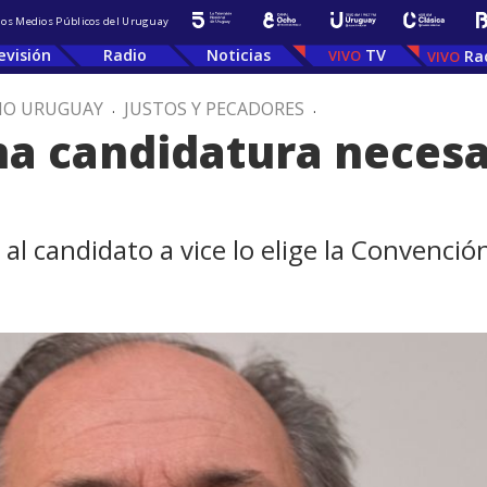
 los Medios Públicos del Uruguay
evisión
Radio
Noticias
TV
Ra
IO URUGUAY
.
JUSTOS Y PECADORES
.
na candidatura necesa
al candidato a vice lo elige la Convención