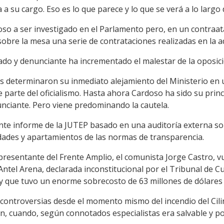
 su cargo. Eso es lo que parece y lo que se verá a lo largo 
oso a ser investigado en el Parlamento pero, en un contraa
obre la mesa una serie de contrataciones realizadas en la a
ado y denunciante ha incrementado el malestar de la oposici
s determinaron su inmediato alejamiento del Ministerio en 
 parte del oficialismo. Hasta ahora Cardoso ha sido su prin
nciante. Pero viene predominando la cautela.
nte informe de la JUTEP basado en una auditoría externa sob
dades y apartamientos de las normas de transparencia.
epresentante del Frente Amplio, el comunista Jorge Castro, v
Antel Arena, declarada inconstitucional por el Tribunal de C
ue tuvo un enorme sobrecosto de 63 millones de dólares ref
 controversias desde el momento mismo del incendio del Cil
ón, cuando, según connotados especialistas era salvable y p