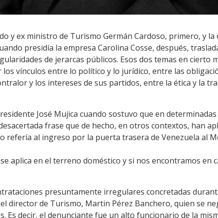
ado y ex ministro de Turismo Germán Cardoso, primero, y la 
cuando presidía la empresa Carolina Cosse, después, traslad
regularidades de jerarcas públicos. Esos dos temas en ciert
los vínculos entre lo político y lo jurídico, entre las obligac
tralor y los intereses de sus partidos, entre la ética y la t
presidente José Mujica cuando sostuvo que en determinadas ci
 desacertada frase que de hecho, en otros contextos, han apl
so refería al ingreso por la puerta trasera de Venezuela al
se aplica en el terreno doméstico y si nos encontramos en c
ntrataciones presuntamente irregulares concretadas durante
 el director de Turismo, Martin Pérez Banchero, quien se ne
 Es decir, el denunciante fue un alto funcionario de la mis