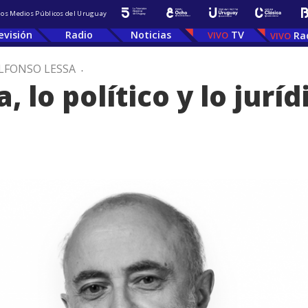
 los Medios Públicos del Uruguay
evisión
Radio
Noticias
TV
Ra
LFONSO LESSA
.
 lo político y lo juríd