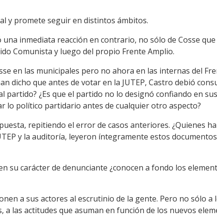
nal y promete seguir en distintos ámbitos.
 una inmediata reacción en contrario, no sólo de Cosse que i
ido Comunista y luego del propio Frente Amplio.
sse en las municipales pero no ahora en las internas del Fren
han dicho que antes de votar en la JUTEP, Castro debió consul
al partido? ¿Es que el partido no lo designó confiando en su
r lo político partidario antes de cualquier otro aspecto?
esta, repitiendo el error de casos anteriores. ¿Quienes ha
UTEP y la auditoría, leyeron íntegramente estos documento
n su carácter de denunciante ¿conocen a fondo los element
nen a sus actores al escrutinio de la gente. Pero no sólo a 
s, a las actitudes que asuman en función de los nuevos ele