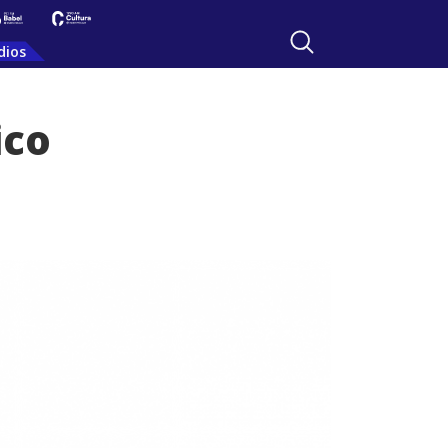
dios
ico