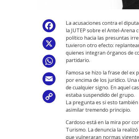
La acusaciones contra el diput
Facebook
la JUTEP sobre el Antel-Arena 
político hacia las presuntas ir
X
tuvieron otro efecto: replantear 
quienes integran órganos de con
partidario.
WhatsApp
Famosa se hizo la frase del ex 
Email
por encima de los jurídico. Una
de cualquier signo. En aquel ca
estaba suspendido del grupo.
Copy
La pregunta es si esto también 
asimilar tremendo principio.
Link
Cardoso está en la mira por co
Turismo. La denuncia la realizó
que vulneraran normas vigentes.