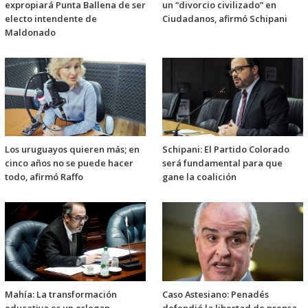
expropiará Punta Ballena de ser
un “divorcio civilizado” en
electo intendente de
Ciudadanos, afirmó Schipani
Maldonado
Los uruguayos quieren más; en
Schipani: El Partido Colorado
cinco años no se puede hacer
será fundamental para que
todo, afirmó Raffo
gane la coalición
Mahía: La transformación
Caso Astesiano: Penadés
educativa es un eslogan
defendió la libertad de prensa,