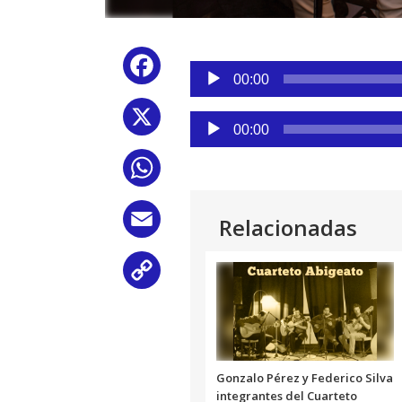
Reproductor
Facebook
de
00:00
audio
X
Reproductor
00:00
de
audio
WhatsApp
Email
Relacionadas
Copy
Link
Gonzalo Pérez y Federico Silva
integrantes del Cuarteto