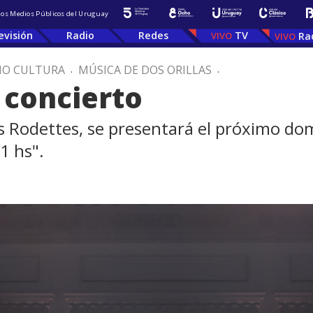
 los Medios Públicos del Uruguay
evisión
Radio
Redes
TV
Ra
IO CULTURA
.
MÚSICA DE DOS ORILLAS
.
 concierto
as Rodettes, se presentará el próximo d
1 hs".