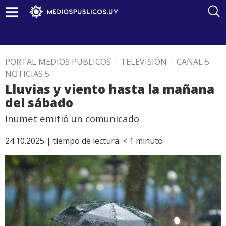
PORTAL MEDIOS PÚBLICOS
.
TELEVISIÓN
.
CANAL 5
.
NOTICIAS 5
.
Lluvias y viento hasta la mañana
del sábado
Inumet emitió un comunicado
24.10.2025 |
tiempo de lectura:
< 1
minuto