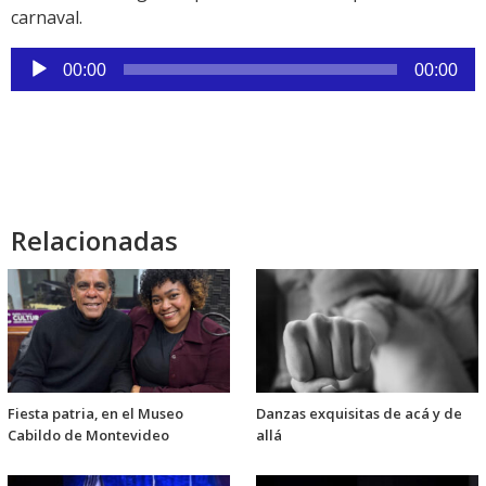
carnaval.
Reproductor
00:00
00:00
de
audio
Relacionadas
Fiesta patria, en el Museo
Danzas exquisitas de acá y de
Cabildo de Montevideo
allá