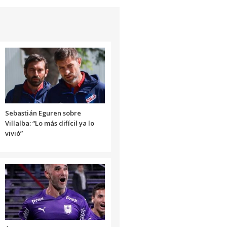
de
flecha
arriba/abajo
para
aumentar
o
disminuir
el
volumen.
Sebastián Eguren sobre
Villalba: “Lo más difícil ya lo
vivió”