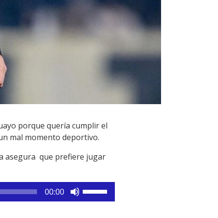
guayo porque quería cumplir el
 un mal momento deportivo.
ra asegura que prefiere jugar
Utiliza
00:00
las
teclas