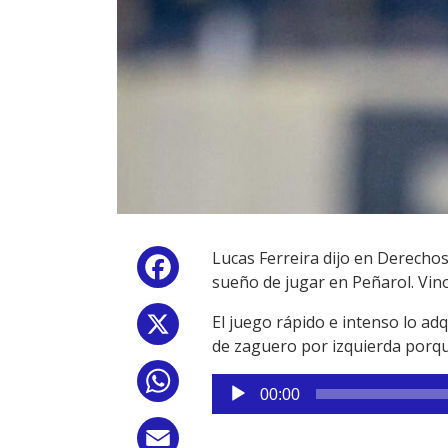
Lucas Ferreira dijo en Derechos
Facebook
sueño de jugar en Peñarol. Vin
El juego rápido e intenso lo ad
X
de zaguero por izquierda porqu
WhatsApp
Reproductor
00:00
de
audio
Email