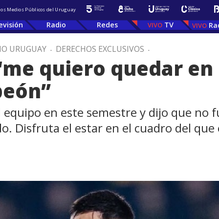
 los Medios Públicos del Uruguay
evisión
Radio
Redes
TV
Ra
IO URUGUAY
.
DERECHOS EXCLUSIVOS
.
“me quiero quedar en 
peón”
l equipo en este semestre y dijo que no
o. Disfruta el estar en el cuadro del que