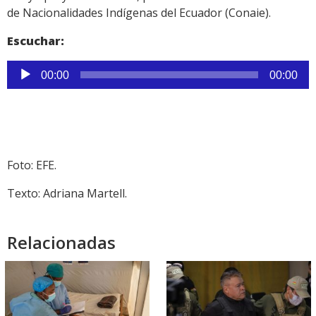
de Nacionalidades Indígenas del Ecuador (Conaie).
Escuchar:
Reproductor
00:00
00:00
de
audio
Foto: EFE.
Texto: Adriana Martell.
Relacionadas