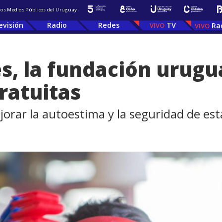
 los Medios Públicos del Uruguay
evisión
Radio
Redes
TV
Ra
s, la fundación urugu
ratuitas
jorar la autoestima y la seguridad de es