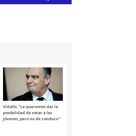
las
teclas
de
flecha
arriba/abajo
para
aumentar
o
disminuir
el
volumen.
Vidalín: "Le queremos dar la
posibilidad de votar a los
jóvenes, pero no de conducir"