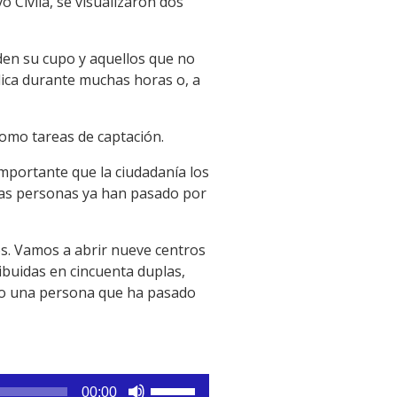
 Civila, se visualizaron dos
den su cupo y aquellos que no
lica durante muchas horas o, a
como tareas de captación.
importante que la ciudadanía los
esas personas ya han pasado por
os. Vamos a abrir nueve centros
ibuidas en cincuenta duplas,
l o una persona que ha pasado
Utiliza
00:00