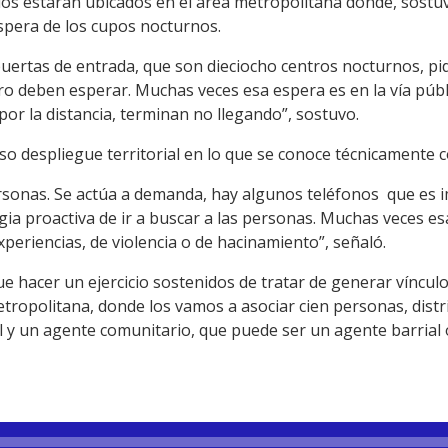
os estarán ubicados en el área metropolitana donde, sostuvo
espera de los cupos nocturnos.
puertas de entrada, que son dieciocho centros nocturnos, pi
o deben esperar. Muchas veces esa espera es en la vía púb
 por la distancia, terminan no llegando”, sostuvo.
so despliegue territorial en lo que se conoce técnicamente 
personas. Se actúa a demanda, hay algunos teléfonos que es 
gia proactiva de ir a buscar a las personas. Muchas veces 
xperiencias, de violencia o de hacinamiento”, señaló.
e hacer un ejercicio sostenidos de tratar de generar víncul
tropolitana, donde los vamos a asociar cien personas, distr
al y un agente comunitario, que puede ser un agente barria