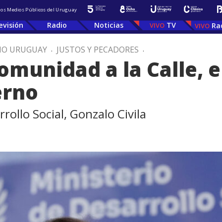
 los Medios Públicos del Uruguay
evisión
Radio
Noticias
TV
Ra
IO URUGUAY
.
JUSTOS Y PECADORES
.
omunidad a la Calle, 
erno
rollo Social, Gonzalo Civila