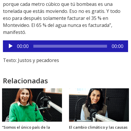
porque cada metro cúbico que tú bombeas es una
tonelada que estás moviendo. Eso no es gratis. Y todo
eso para después solamente facturar el 35 % en
Montevideo. El 65 % del agua nunca es facturada”,
manifestó.
Reproductor
00:00
00:00
de
audio
Texto: Justos y pecadores
Relacionadas
“Somos el único país de la
El cambio climático y las causas