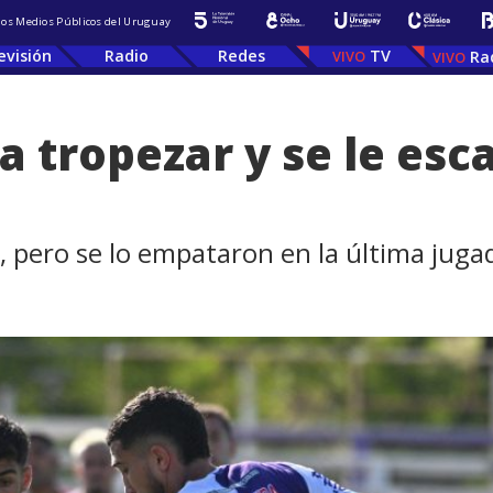
 los Medios Públicos del Uruguay
evisión
Radio
Redes
TV
Ra
a tropezar y se le esc
 pero se lo empataron en la última juga