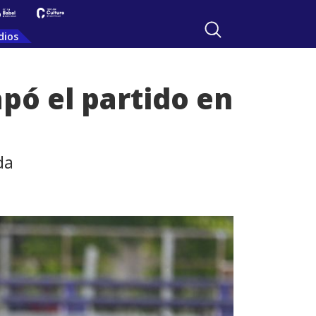
dios
apó el partido en
da