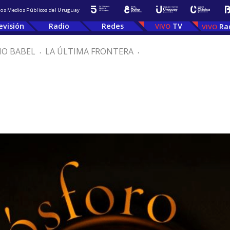
 los Medios Públicos del Uruguay
evisión
Radio
Redes
TV
Ra
IO BABEL
.
LA ÚLTIMA FRONTERA
.