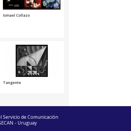
el
volumen.
Ismael Collazo
Tangente
el Servicio de Comunicación
 SECAN - Uruguay