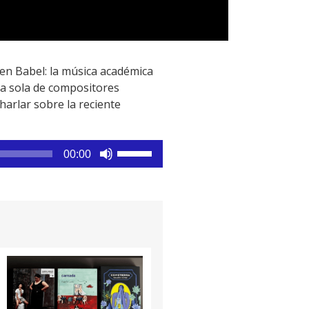
en Babel: la música académica
ta sola de compositores
charlar sobre la reciente
Utiliza
00:00
las
teclas
de
flecha
arriba/abajo
para
aumentar
o
disminuir