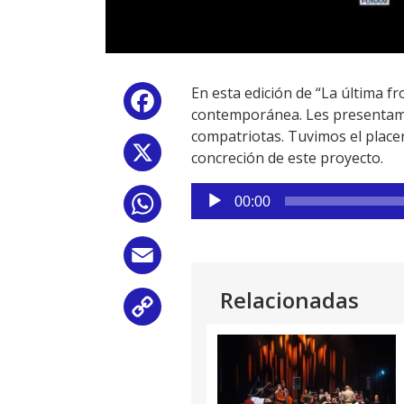
En esta edición de “La última 
Facebook
contemporánea. Les presentamos
compatriotas. Tuvimos el placer 
X
concreción de este proyecto.
Reproductor
00:00
WhatsApp
de
audio
Email
Relacionadas
Copy
Link