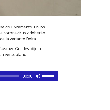
na do Livramento. En los
 de coronavirus y deberán
e la variante Delta.
Gustavo Guedes, dijo a
gen venezolano
Utiliza
00:00
las
teclas
de
flecha
arriba/abajo
para