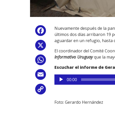
Nuevamente después de la pande
Facebook
últimos dos días arribaron 19 
aguardar en un refugio, hasta q
X
El coordinador del Comité Coo
Informativo Uruguay
que la mayo
WhatsApp
Escuchar el informe de Ger
Email
Reproductor
00:00
de
audio
Copy
Link
Foto: Gerardo Hernández