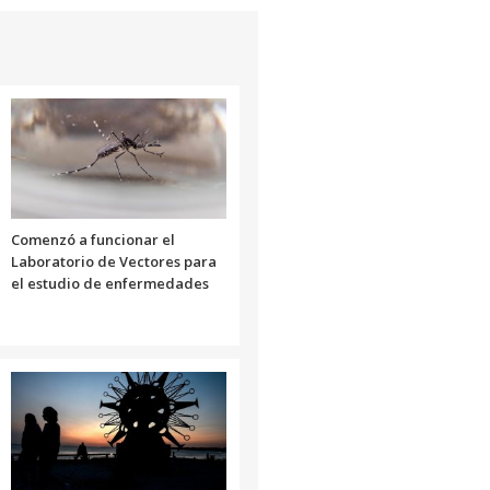
aumentar
o
disminuir
el
volumen.
Comenzó a funcionar el
Laboratorio de Vectores para
el estudio de enfermedades