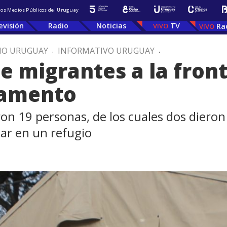
 los Medios Públicos del Uruguay
evisión
Radio
Noticias
TV
Ra
IO URUGUAY
.
INFORMATIVO URUGUAY
.
e migrantes a la front
ramento
ron 19 personas, de los cuales dos diero
ar en un refugio