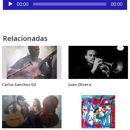
Reproductor
00:00
00:00
de
audio
Relacionadas
Carlos Sanchez Gil
Juan Olivera