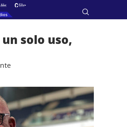
dios
e un solo uso,
ente