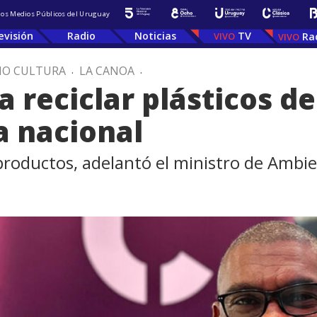
 los Medios Públicos del Uruguay
evisión
Radio
Noticias
TV
Ra
IO CULTURA
.
LA CANOA
.
ra reciclar plásticos d
a nacional
productos, adelantó el ministro de Ambi