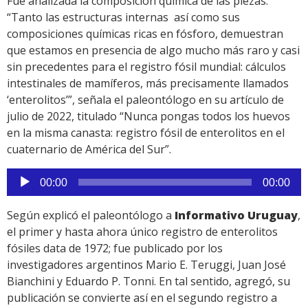
Fue analizada la composición química de las piezas.
“Tanto las estructuras internas así como sus
composiciones químicas ricas en fósforo, demuestran
que estamos en presencia de algo mucho más raro y casi
sin precedentes para el registro fósil mundial: cálculos
intestinales de mamíferos, más precisamente llamados
‘enterolitos’”, señala el paleontólogo en su artículo de
julio de 2022, titulado “Nunca pongas todos los huevos
en la misma canasta: registro fósil de enterolitos en el
cuaternario de América del Sur”.
Reproductor
00:00
00:00
de
audio
Según explicó el paleontólogo a
Informativo Uruguay
,
el primer y hasta ahora único registro de enterolitos
fósiles data de 1972; fue publicado por los
investigadores argentinos Mario E. Teruggi, Juan José
Bianchini y Eduardo P. Tonni. En tal sentido, agregó, su
publicación se convierte así en el segundo registro a