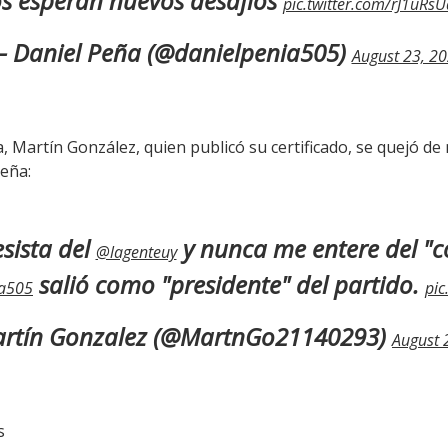
s esperan nuevos desafíos
pic.twitter.com/rJ1uRs
 Daniel Peña (@danielpenia505)
August 23, 2
a, Martín González, quien publicó su certificado, se quejó d
Peña:
sista del
y nunca me entere del "c
@lagenteuy
salió como "presidente" del partido.
ia505
pic
rtín Gonzalez (@MartnGo21140293)
August 
s