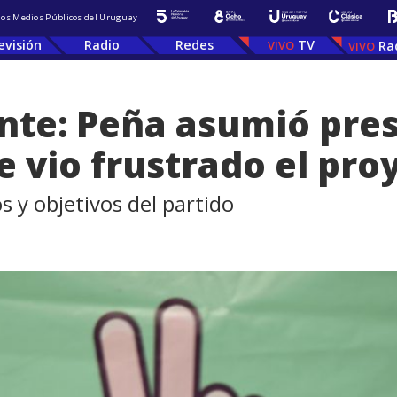
 los Medios Públicos del Uruguay
evisión
Radio
Redes
TV
Ra
ente: Peña asumió pres
e vio frustrado el pro
 y objetivos del partido