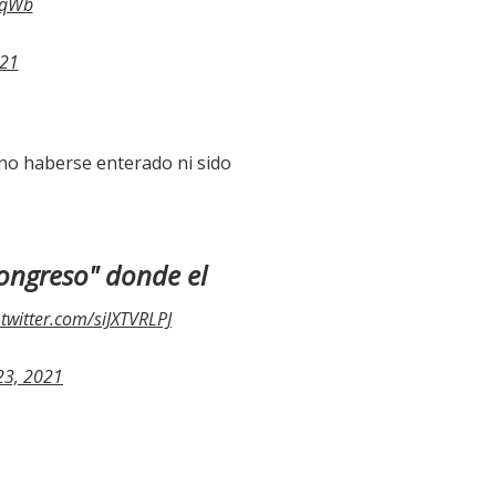
UqWb
021
e no haberse enterado ni sido
ongreso" donde el
.twitter.com/siJXTVRLPJ
23, 2021