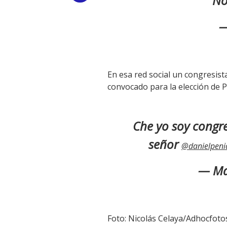
No
Link
—
En esa red social un congresist
convocado para la elección de 
Che yo soy congre
señor
@danielpen
— Ma
Foto: Nicolás Celaya/Adhocfoto