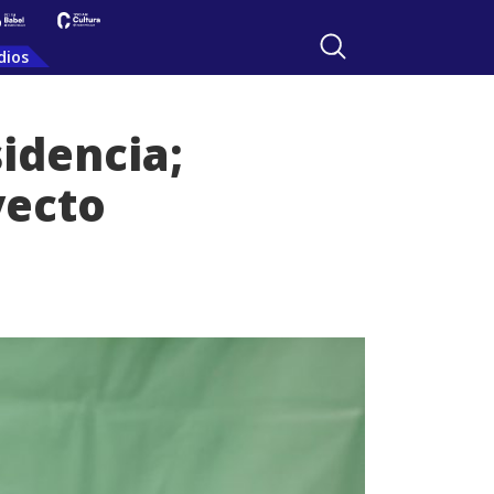
dios
idencia;
yecto