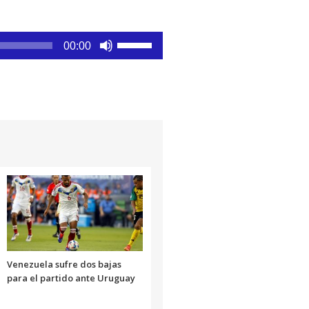
Utiliza
00:00
las
teclas
de
flecha
arriba/abajo
para
aumentar
o
disminuir
el
volumen.
Venezuela sufre dos bajas
para el partido ante Uruguay