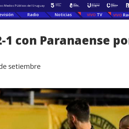
 los Medios Públicos del Uruguay
evisión
Radio
Noticias
TV
Ra
2-1 con Paranaense por
 de setiembre