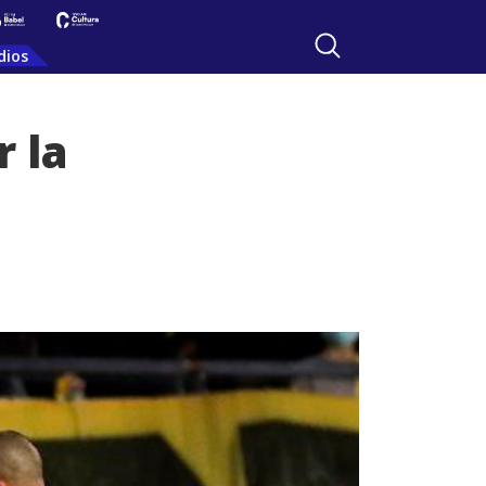
dios
 la