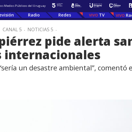
 los Medios Públicos del Uruguay
evisión
Radio
Redes
TV
Ra
.
CANAL 5
.
NOTICIAS 5
.
iérrez pide alerta san
 internacionales
 “sería un desastre ambiental”, comentó 