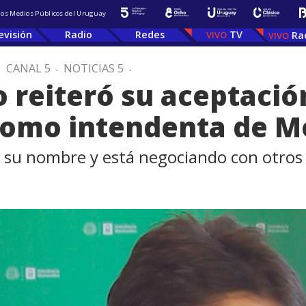
 los Medios Públicos del Uruguay
evisión
Radio
Redes
TV
Ra
.
CANAL 5
.
NOTICIAS 5
.
o reiteró su aceptació
como intendenta de M
 su nombre y está negociando con otros 