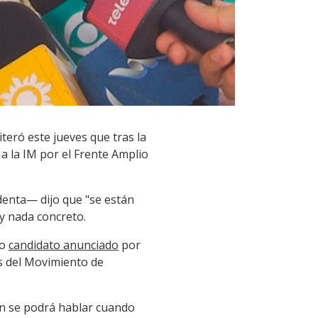
teró este jueves que tras la
 la IM por el Frente Amplio
denta— dijo que "se están
y nada concreto.
co
candidato anunciado
por
s del Movimiento de
ién se podrá hablar cuando