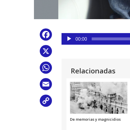
Reproductor
Facebook
de
00:00
audio
X
WhatsApp
Relacionadas
Email
Copy
Link
De memorias y magnicidios