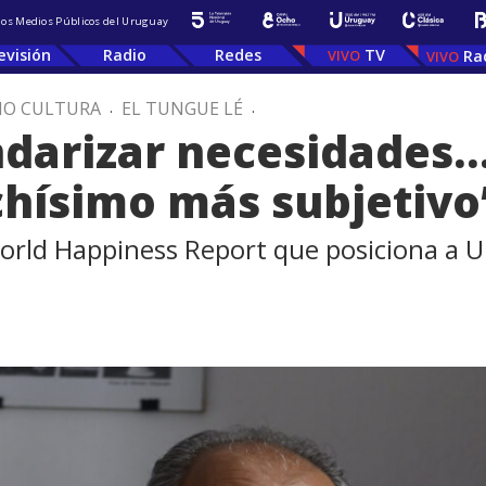
 los Medios Públicos del Uruguay
evisión
Radio
Redes
TV
Ra
IO CULTURA
.
EL TUNGUE LÉ
.
darizar necesidades…
chísimo más subjetivo
 World Happiness Report que posiciona a U