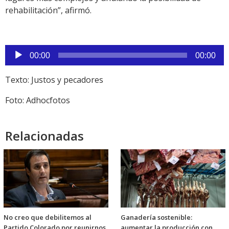
rehabilitación”, afirmó.
Reproductor
00:00
00:00
de
audio
Texto: Justos y pecadores
Foto: Adhocfotos
Relacionadas
No creo que debilitemos al
Ganadería sostenible:
Partido Colorado por reunirnos
aumentar la producción con