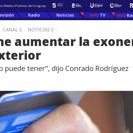
 los Medios Públicos del Uruguay
evisión
Radio
Noticias
TV
Ra
.
CANAL 5
.
NOTICIAS 5
.
ne aumentar la exone
xterior
o puede tener", dijo Conrado Rodríguez