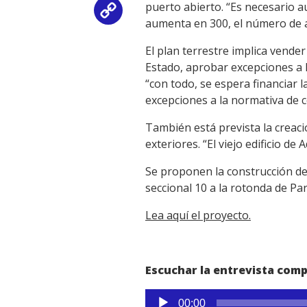
puerto abierto. “Es necesario 
Copy
aumenta en 300, el número de 
Link
El plan terrestre implica vende
Estado, aprobar excepciones a l
“con todo, se espera financiar 
excepciones a la normativa de co
También está prevista la creac
exteriores. “El viejo edificio
Se proponen la construcción de d
seccional 10 a la rotonda de Par
Lea aquí el proyecto.
Escuchar la entrevista comp
Reproductor
00:00