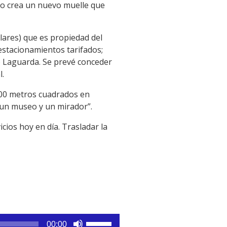
cto crea un nuevo muelle que
lares) que es propiedad del
estacionamientos tarifados;
có Laguarda. Se prevé conceder
l.
500 metros cuadrados en
 un museo y un mirador”.
cios hoy en día. Trasladar la
Utiliza
00:00