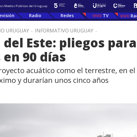
 los Medios Públicos del Uruguay
evisión
Radio
Redes
TV
Ra
IO URUGUAY
.
INFORMATIVO URUGUAY
.
del Este: pliegos para 
 en 90 días
royecto acuático como el terrestre, en el
ximo y durarían unos cinco años