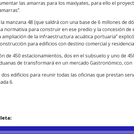
aumentar las amarras para los maxiyates, para ello el proye
amarras”.
r la manzana 48 (que saldrá con una base de 6 millones de dó
a normativa para construir en ese predio y la concesión de 
la ampliación de la infraestructura acuática portuaria” expli
nstrucción para edificios con destino comercial y residencia
ión de 450 estacionamientos, dos en el subsuelo y uno de 4
 de Aduanas de transformará en un mercado Gastronómico, con
os edificios para reunir todas las oficinas que prestan servi
ada 6.
leta: