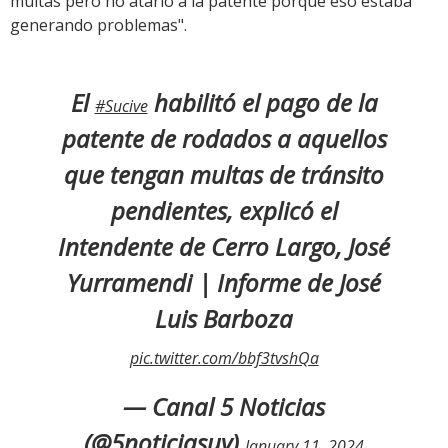
multas pero no atarlo a la patente porque eso estaba
generando problemas".
El
habilitó el pago de la
#Sucive
patente de rodados a aquellos
que tengan multas de tránsito
pendientes, explicó el
Intendente de Cerro Largo, José
Yurramendi | Informe de José
Luis Barboza
pic.twitter.com/bbf3tvshQa
— Canal 5 Noticias
(@5noticiasuy)
January 11, 2024