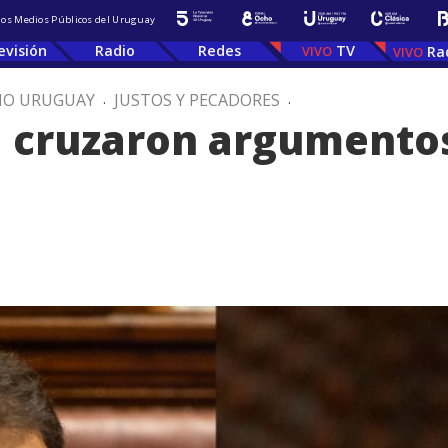
 los Medios Públicos del Uruguay
evisión
Radio
Redes
TV
Ra
IO URUGUAY
.
JUSTOS Y PECADORES
.
la cruzaron argumento