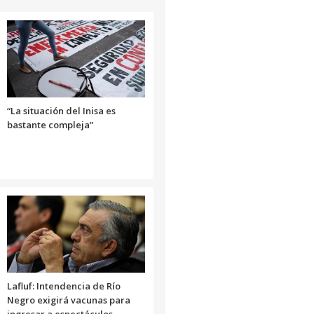
para
aumentar
o
disminuir
el
volumen.
“La situación del Inisa es
bastante compleja”
Lafluf: Intendencia de Río
Negro exigirá vacunas para