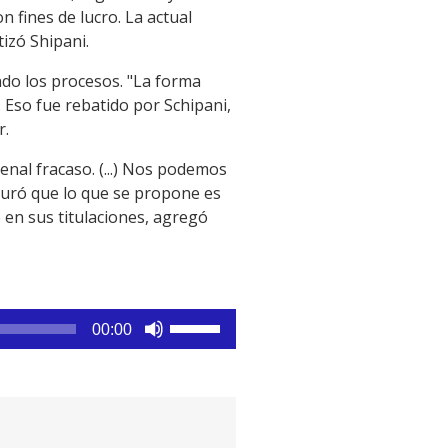
 fines de lucro. La actual
izó Shipani.
endo los procesos. "La forma
0. Eso fue rebatido por Schipani,
r.
nal fracaso. (...) Nos podemos
eguró que lo que se propone es
 en sus titulaciones, agregó
Utiliza
00:00
las
teclas
de
flecha
arriba/abajo