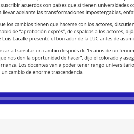
suscribir acuerdos con países que sí tienen universidades con
 llevar adelante las transformaciones impostergables, enfat
 que los cambios tienen que hacerse con los actores, discuti
y habló de “aprobación exprés”, de espaldas a los actores, dij
 Luis Lacalle presentó el borrador de la LUC antes de asumi
pezar a transitar un cambio después de 15 años de un fenome
que nos den la oportunidad de hacer", dijo el colorado y as
ernanza. Los docentes van a poder tener rango universitario
s un cambio de enorme trascendencia.