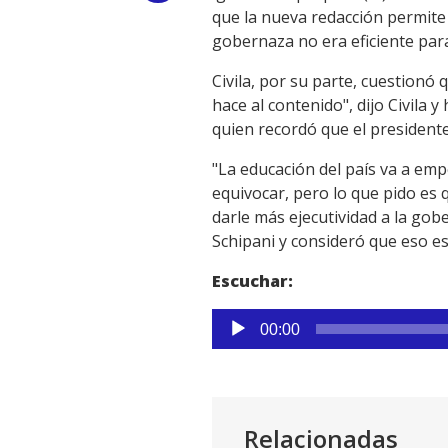
que la nueva redacción permite 
Link
gobernaza no era eficiente para
Civila, por su parte, cuestionó
hace al contenido", dijo Civila 
quien recordó que el presidente
"La educación del país va a em
equivocar, pero lo que pido es 
darle más ejecutividad a la gob
Schipani y consideró que eso e
Escuchar:
Reproductor
00:00
de
audio
Relacionadas