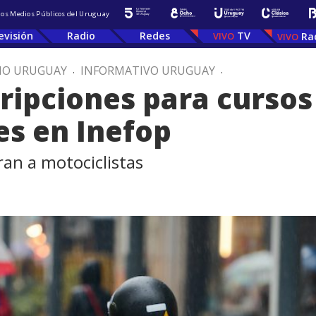
 los Medios Públicos del Uruguay
evisión
Radio
Redes
TV
Ra
IO URUGUAY
.
INFORMATIVO URUGUAY
.
cripciones para cursos
es en Inefop
ran a motociclistas