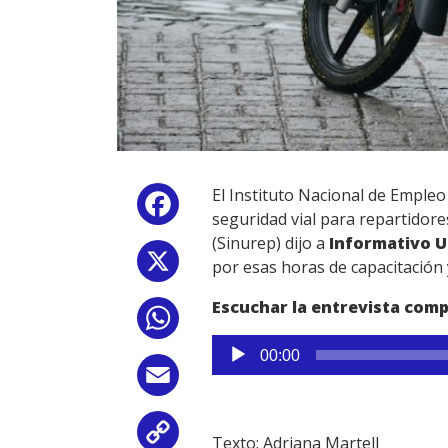
El Instituto Nacional de Empleo
Facebook
seguridad vial para repartidore
(Sinurep) dijo a
Informativo 
X
por esas horas de capacitación 
Escuchar la entrevista comp
WhatsApp
Reproductor
00:00
de
Email
audio
Copy
Texto: Adriana Martell