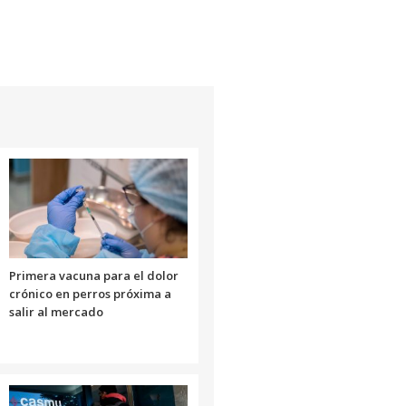
arriba/abajo
para
aumentar
o
disminuir
el
volumen.
Primera vacuna para el dolor
crónico en perros próxima a
salir al mercado