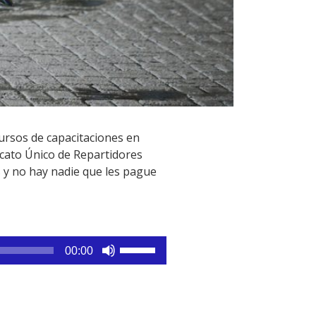
cursos de capacitaciones en
icato Único de Repartidores
 y no hay nadie que les pague
Utiliza
00:00
las
teclas
de
flecha