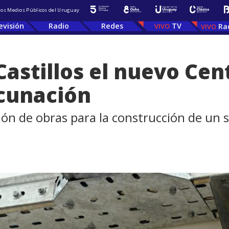
 los Medios Públicos del Uruguay
evisión
Radio
Redes
TV
Ra
Castillos el nuevo Cen
acunación
ión de obras para la construcción de un s