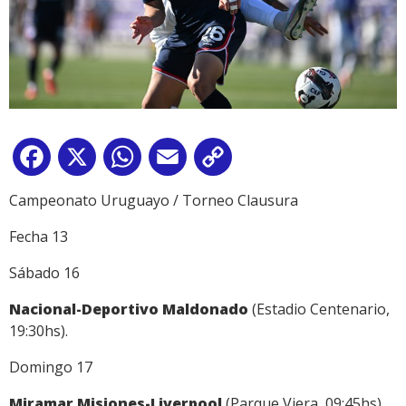
Facebook
X
WhatsApp
Email
Copy
Link
Campeonato Uruguayo / Torneo Clausura
Fecha 13
Sábado 16
Nacional-Deportivo Maldonado
(Estadio Centenario,
19:30hs).
Domingo 17
Miramar Misiones-Liverpool
(Parque Viera, 09:45hs).