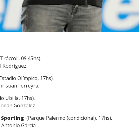
Tróccoli, 09:45hs).
el Rodríguez.
Estadio Olímpico, 17hs).
hristian Ferreyra.
io Ubilla, 17hs).
Leodán González.
r Sporting
(Parque Palermo (condicional), 17hs).
 Antonio García.