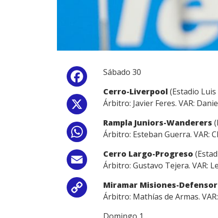
Sábado 30
Facebook
Cerro-Liverpool
(Estadio Luis 
Árbitro: Javier Feres. VAR: Dani
X
Rampla Juniors-Wanderers
(
WhatsApp
Árbitro: Esteban Guerra. VAR: C
Cerro Largo-Progreso
(Estad
Email
Árbitro: Gustavo Tejera. VAR: 
Miramar Misiones-Defenso
Copy
Árbitro: Mathías de Armas. VAR:
Link
Domingo 1