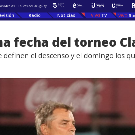
 los Medios Públicos del Uruguay
evisión
Radio
Noticias
TV
Ra
ima fecha del torneo C
e definen el descenso y el domingo los qu