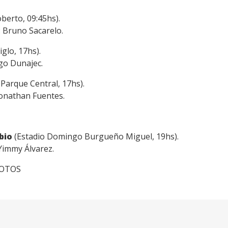
berto, 09:45hs).
: Bruno Sacarelo.
glo, 17hs).
ego Dunajec.
 Parque Central, 17hs).
Jonathan Fuentes.
bio
(Estadio Domingo Burgueño Miguel, 19hs).
Yimmy Álvarez.
cFOTOS